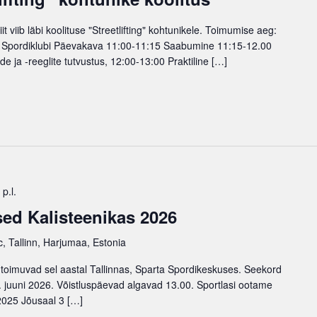
it viib läbi koolituse "Streetlifting" kohtunikele. Toimumise aeg:
 Spordiklubi Päevakava 11:00-11:15 Saabumine 11:15-12.00
de ja -reeglite tutvustus, 12:00-13:00 Praktiline […]
p.l.
sed Kalisteenikas 2026
, Tallinn, Harjumaa, Estonia
s toimuvad sel aastal Tallinnas, Sparta Spordikeskuses. Seekord
7. juuni 2026. Võistluspäevad algavad 13.00. Sportlasi ootame
2025 Jõusaal 3 […]