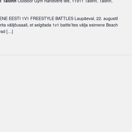
1 Tallinn
Outdoor Gym Randvere tee, 11911 Tallinn, Tallinn,
NE EESTI 1V1 FREESTYLE BATTLES Laupäeval, 22. augustil
rita välijõusaali, et selgitada 1v1 battle’ites välja esimene Beach
vad […]