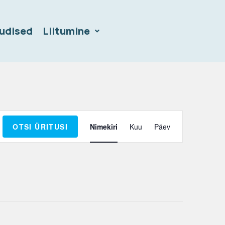
udised
Liitumine
E
OTSI ÜRITUSI
Nimekiri
Kuu
Päev
v
e
n
t
V
i
e
w