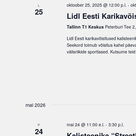
S
oktoober 25, 2025 @ 12:00 p.l.
-
ok
L
c
o
25
e
t
Lidl Eesti Karikavõi
r
a
d
d
Tallinn T1 Keskus
Peterburi Tee 2,
r
a
.
t
c
S
Lidl Eesti karikavõistlused kalisteen
e
e
h
Seekord toimub võistlus kahel päeval
.
välisriikide sportlased. Kutsume tei
a
a
r
n
c
d
h
V
f
i
o
e
r
mai 2026
w
Ü
s
r
i
N
mai 24 @ 11:00 e.l.
-
3:30 p.l.
P
t
24
a
Kalisteenika “Street
u