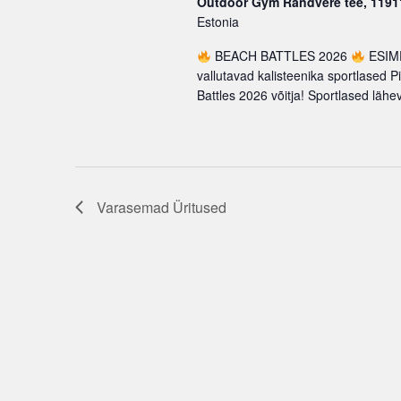
Outdoor Gym Randvere tee, 1191
Estonia
BEACH BATTLES 2026
ESIME
vallutavad kalisteenika sportlased Pi
Battles 2026 võitja! Sportlased lähe
Varasemad
Üritused