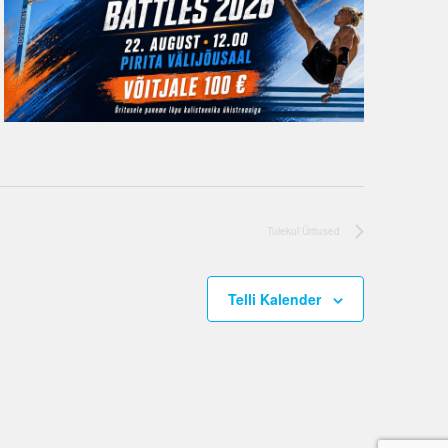
Tulekul
Üritused
Telli Kalender