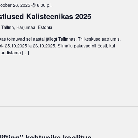
toober 26, 2025 @ 6:00 p.l.
stlused Kalisteenikas 2025
 Tallinn, Harjumaa, Estonia
ikas toimuvad sel aastal jällegi Tallinnas, T1 keskuse aatriumis.
- 25.10.2025 ja 26.10.2025. Silmailu pakuvad nii Eesti, kui
d uudistama […]
lifting” kohtunike koolitus