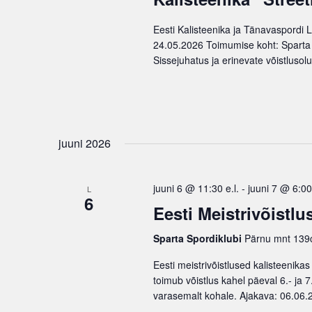
v
s
i
Eesti Kalisteenika ja Tänavaspordi Li
e
24.05.2026 Toimumise koht: Sparta
g
d
Sissejuhatus ja erinevate võistlusolu
a
b
t
y
i
K
e
o
y
n
juuni 2026
w
o
juuni 6 @ 11:30 e.l.
-
juuni 7 @ 6:00 
L
r
6
d
Eesti Meistrivõistlu
.
Sparta Spordiklubi
Pärnu mnt 139c
Eesti meistrivõistlused kalisteenika
toimub võistlus kahel päeval 6.- ja 
varasemalt kohale. Ajakava: 06.06.