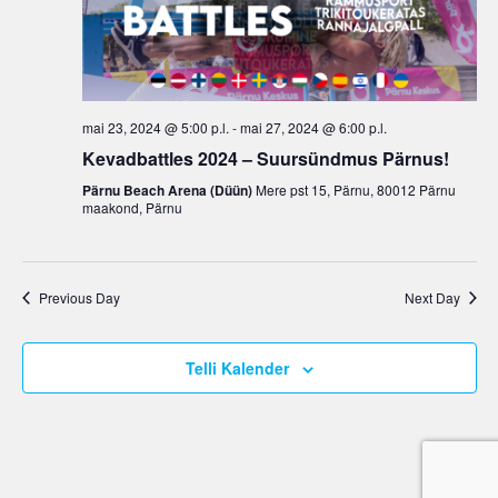
d
w
a
S
s
t
N
e
e
a
a
.
v
mai 23, 2024 @ 5:00 p.l.
-
mai 27, 2024 @ 6:00 p.l.
r
i
Kevadbattles 2024 – Suursündmus Pärnus!
c
g
Pärnu Beach Arena (Düün)
Mere pst 15, Pärnu, 80012 Pärnu
h
a
maakond, Pärnu
a
t
n
i
d
o
Previous Day
Next Day
n
V
i
Telli Kalender
e
w
s
N