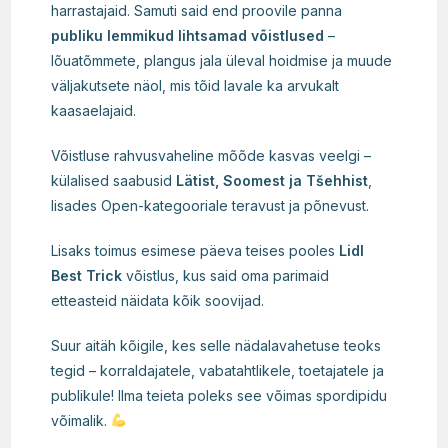
harrastajaid. Samuti said end proovile panna
publiku lemmikud lihtsamad võistlused
–
lõuatõmmete, plangus jala üleval hoidmise ja muude
väljakutsete näol, mis tõid lavale ka arvukalt
kaasaelajaid.
Võistluse rahvusvaheline mõõde kasvas veelgi –
külalised saabusid
Lätist, Soomest ja Tšehhist
,
lisades Open-kategooriale teravust ja põnevust.
Lisaks toimus esimese päeva teises pooles
Lidl
Best Trick
võistlus, kus said oma parimaid
etteasteid näidata kõik soovijad.
Suur aitäh kõigile, kes selle nädalavahetuse teoks
tegid – korraldajatele, vabatahtlikele, toetajatele ja
publikule! Ilma teieta poleks see võimas spordipidu
võimalik.