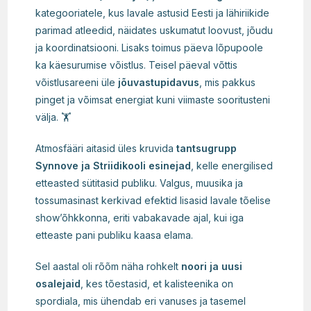
kategooriatele, kus lavale astusid Eesti ja lähiriikide
parimad atleedid, näidates uskumatut loovust, jõudu
ja koordinatsiooni. Lisaks toimus päeva lõpupoole
ka käesurumise võistlus. Teisel päeval võttis
võistlusareeni üle
jõuvastupidavus
, mis pakkus
pinget ja võimsat energiat kuni viimaste sooritusteni
välja. 🏋️
Atmosfääri aitasid üles kruvida
tantsugrupp
Synnove ja Striidikooli esinejad
, kelle energilised
etteasted sütitasid publiku. Valgus, muusika ja
tossumasinast kerkivad efektid lisasid lavale tõelise
show’õhkkonna, eriti vabakavade ajal, kui iga
etteaste pani publiku kaasa elama.
Sel aastal oli rõõm näha rohkelt
noori ja uusi
osalejaid
, kes tõestasid, et kalisteenika on
spordiala, mis ühendab eri vanuses ja tasemel