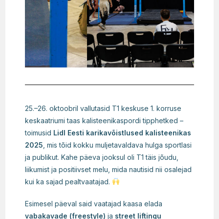
25.–26. oktoobril vallutasid T1 keskuse 1. korruse
keskaatriumi taas kalisteenikaspordi tipphetked –
toimusid
Lidl Eesti karikavõistlused kalisteenikas
2025
, mis tõid kokku muljetavaldava hulga sportlasi
ja publikut. Kahe päeva jooksul oli T1 täis jõudu,
liikumist ja positiivset melu, mida nautisid nii osalejad
kui ka sajad pealtvaatajad.
Esimesel päeval said vaatajad kaasa elada
vabakavade (freestyle)
ja
street liftingu