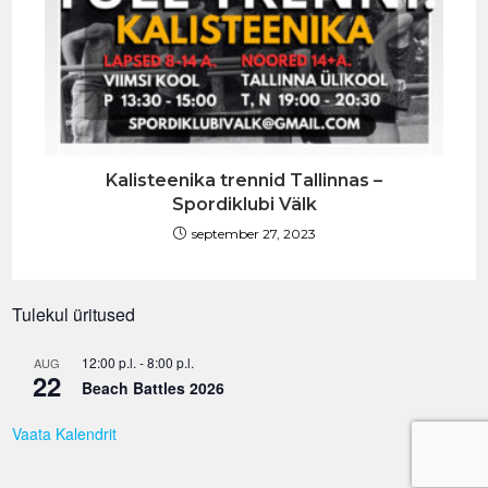
Kalisteenika trennid Tallinnas –
Spordiklubi Välk
september 27, 2023
Tulekul üritused
12:00 p.l.
-
8:00 p.l.
AUG
22
Beach Battles 2026
Vaata Kalendrit