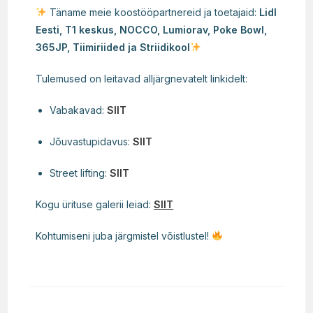
Täname meie koostööpartnereid ja toetajaid:
Lidl
Eesti, T1 keskus, NOCCO, Lumiorav, Poke Bowl,
365JP, Tiimiriided ja Striidikool
Tulemused on leitavad alljärgnevatelt linkidelt:
Vabakavad:
SIIT
Jõuvastupidavus:
SIIT
Street lifting:
SIIT
Kogu ürituse galerii leiad:
SIIT
Kohtumiseni juba järgmistel võistlustel!