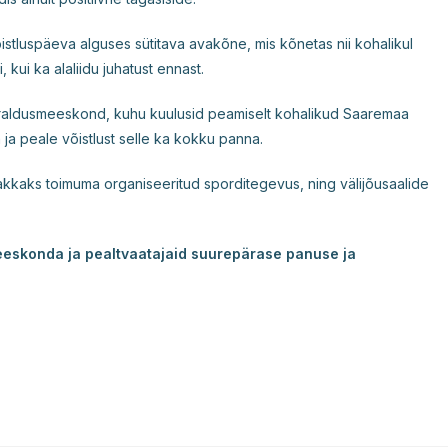
stluspäeva alguses sütitava avakõne, mis kõnetas nii kohalikul
, kui ka alaliidu juhatust ennast.
rraldusmeeskond, kuhu kuulusid peamiselt kohalikud Saaremaa
 ja peale võistlust selle ka kokku panna.
hakkaks toimuma organiseeritud sporditegevus, ning välijõusaalide
meeskonda ja pealtvaatajaid suurepärase panuse ja