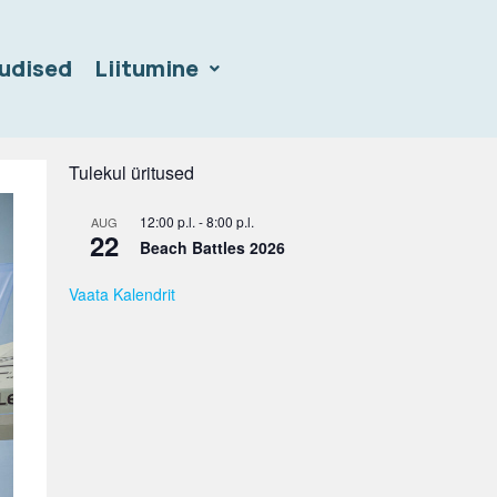
udised
Liitumine
Tulekul üritused
12:00 p.l.
-
8:00 p.l.
AUG
22
Beach Battles 2026
Vaata Kalendrit