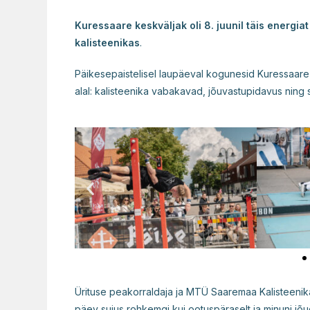
Kuressaare keskväljak oli 8. juunil täis energiat
kalisteenikas
.
Päikesepaistelisel laupäeval kogunesid Kuressaare k
alal: kalisteenika vabakavad, jõuvastupidavus ning st
Ürituse peakorraldaja ja MTÜ Saaremaa Kalisteeni
päev sujus rohkemgi kui ootuspäraselt ja minuni jõudi