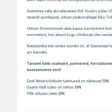
Saaremaa valla abivallavanem Koit Voojärv pidas või
tasandil sportlaseid, ürituse peakorraldajat Riko Tolli
Ürituse õnnestumisele aitas kaasa suurepärane ko
noormehed, kes aitasid kogu võistlusala üles seada
Kalisteenika liidu üheks sooviks on, et Saaremaal 
arv kasvaks.
Täname kõiki osalejaid, partnereid, korraldus
kaasaelamise eest!
Eesti Meistrivõistluste tulemused on nähtavad
SIIN
Saarte Hääl video on nähtav
SIIN
Pilte ürituses näeb
SIIN