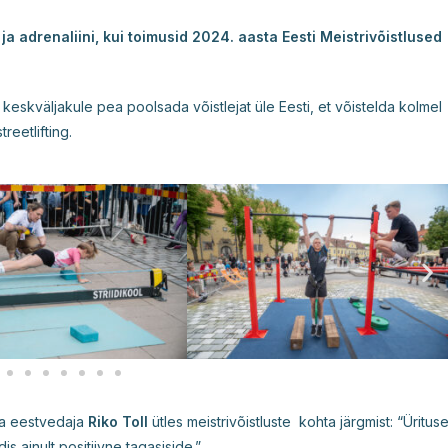
 ja adrenaliini, kui toimusid 2024. aasta Eesti Meistrivõistlused
eskväljakule pea poolsada võistlejat üle Eesti, et võistelda kolmel
reetlifting.
ka eestvedaja
Riko Toll
ütles meistrivõistluste kohta järgmist: “Üritus
s ainult positiivne tagasiside.”