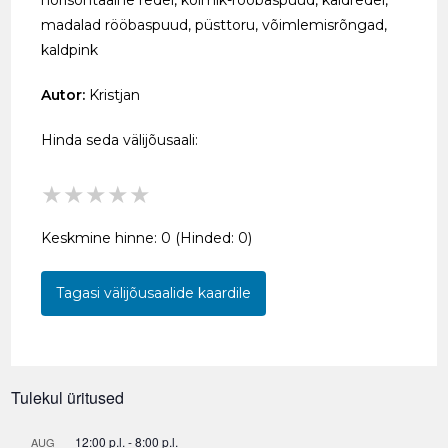
horisontaalne redel, kolmik-rööbaspuud, kaldredel,
madalad rööbaspuud, püsttoru, võimlemisrõngad,
kaldpink
Autor:
Kristjan
Hinda seda välijõusaali:
★
★
★
★
★
Keskmine hinne:
0
(Hinded:
0
)
Tagasi välijõusaalide kaardile
Tulekul üritused
12:00 p.l.
-
8:00 p.l.
AUG