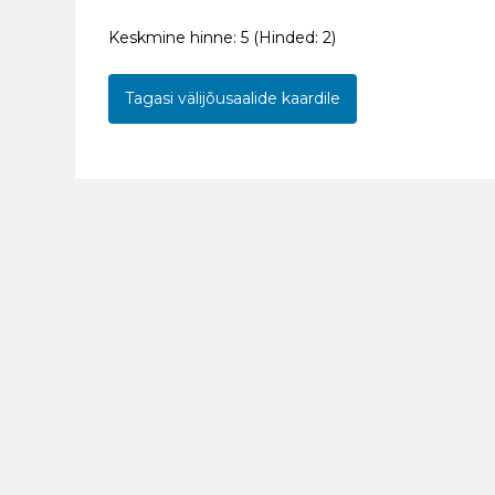
Keskmine hinne:
5
(Hinded:
2
)
Tagasi välijõusaalide kaardile