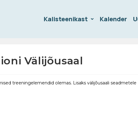
Kalisteenikast
Kalender
U
oni Välijõusaal
eamised treeningelemendid olemas. Lisaks välijõusaali seadmetele