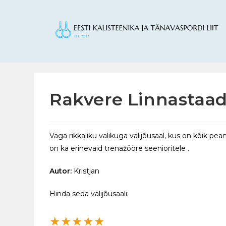
Rakvere Linnastaadi
Väga rikkaliku valikuga välijõusaal, kus on kõik p
on ka erinevaid trenažööre seenioritele .
Autor:
Kristjan
Hinda seda välijõusaali:
★
★
★
★
★