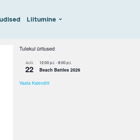
udised
Liitumine
Tulekul üritused
12:00 p.l.
-
8:00 p.l.
AUG
22
Beach Battles 2026
Vaata Kalendrit