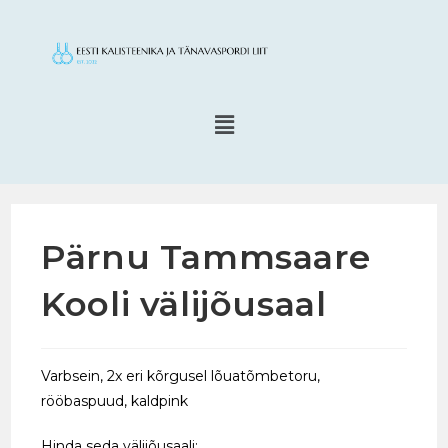
Pärnu Tammsaare
Kooli välijõusaal
Varbsein, 2x eri kõrgusel lõuatõmbetoru,
rööbaspuud, kaldpink
Hinda seda välijõusaali: