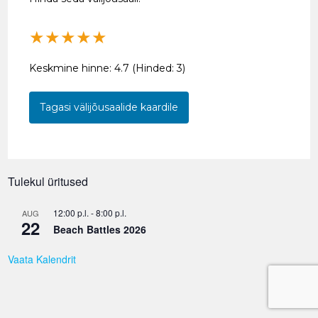
★
★
★
★
★
Keskmine hinne:
4.7
(Hinded:
3
)
Tagasi välijõusaalide kaardile
Tulekul üritused
12:00 p.l.
-
8:00 p.l.
AUG
22
Beach Battles 2026
Vaata Kalendrit